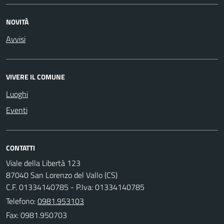
NOVITÀ
Avvisi
VIVERE IL COMUNE
Luoghi
Eventi
CONTATTI
Viale della Libertà 123
87040 San Lorenzo del Vallo (CS)
C.F. 01334140785 - P.Iva: 01334140785
Telefono:
0981.953103
Fax: 0981.950703