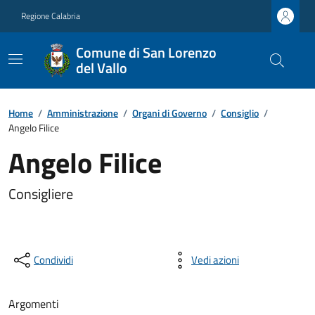
Regione Calabria
Comune di San Lorenzo
del Vallo
Home
/
Amministrazione
/
Organi di Governo
/
Consiglio
/
Angelo Filice
Angelo Filice
Consigliere
Condividi
Vedi azioni
Argomenti