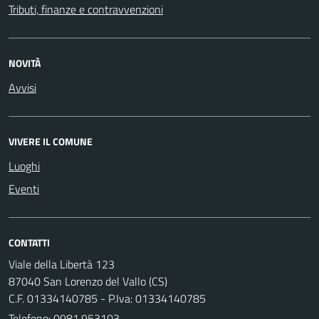
Tributi, finanze e contravvenzioni
NOVITÀ
Avvisi
VIVERE IL COMUNE
Luoghi
Eventi
CONTATTI
Viale della Libertà 123
87040 San Lorenzo del Vallo (CS)
C.F. 01334140785 - P.Iva: 01334140785
Telefono:
0981.953103