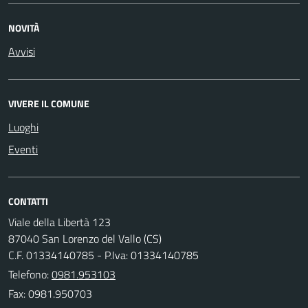
NOVITÀ
Avvisi
VIVERE IL COMUNE
Luoghi
Eventi
CONTATTI
Viale della Libertà 123
87040 San Lorenzo del Vallo (CS)
C.F. 01334140785 - P.Iva: 01334140785
Telefono:
0981.953103
Fax: 0981.950703