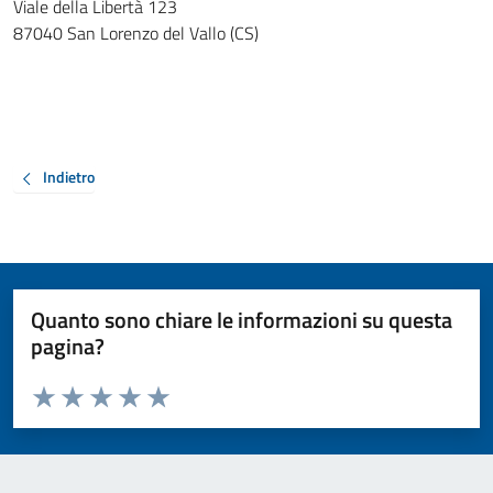
Viale della Libertà 123
87040 San Lorenzo del Vallo (CS)
Indietro
Quanto sono chiare le informazioni su questa
pagina?
Valuta da 1 a 5 stelle la pagina
Valuta 1 stelle su 5
Valuta 2 stelle su 5
Valuta 3 stelle su 5
Valuta 4 stelle su 5
Valuta 5 stelle su 5