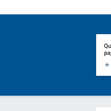
Qu
pa
Valut
Valu