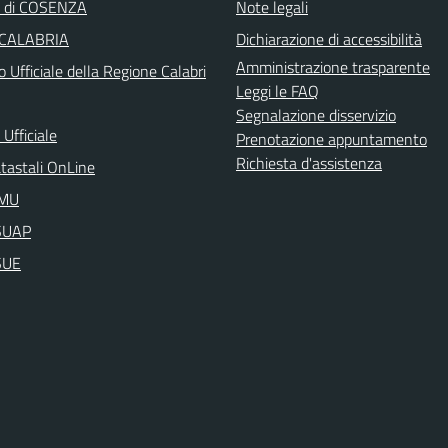
a di COSENZA
Note legali
 CALABRIA
Dichiarazione di accessibilità
Amministrazione trasparente
o Ufficiale della Regione Calabri
Leggi le FAQ
Segnalazione disservizio
Ufficiale
Prenotazione appuntamento
Richiesta d'assistenza
atastali OnLine
IMU
aSUAP
SUE