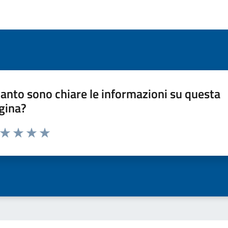
anto sono chiare le informazioni su questa
gina?
a da 1 a 5 stelle la pagina
ta 1 stelle su 5
Valuta 2 stelle su 5
Valuta 3 stelle su 5
Valuta 4 stelle su 5
Valuta 5 stelle su 5