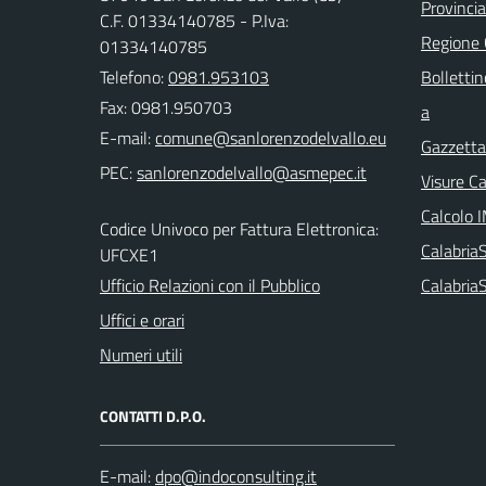
Provinci
C.F. 01334140785 - P.Iva:
Regione
01334140785
Telefono:
0981.953103
Bollettin
Fax: 0981.950703
a
E-mail:
Gazzetta 
PEC:
Visure C
Calcolo 
Codice Univoco per Fattura Elettronica:
Calabri
UFCXE1
Ufficio Relazioni con il Pubblico
Calabria
Uffici e orari
Numeri utili
CONTATTI D.P.O.
E-mail: