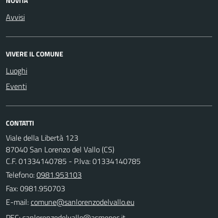
NOVITÀ
Avvisi
VIVERE IL COMUNE
Luoghi
Eventi
CONTATTI
Viale della Libertà 123
87040 San Lorenzo del Vallo (CS)
C.F. 01334140785 - P.Iva: 01334140785
Telefono:
0981.953103
Fax: 0981.950703
E-mail:
PEC: