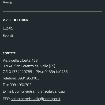
Avvisi
VIVERE IL COMUNE
Luoghi
Eventi
CONTATTI
Viale della Libertà 123
87040 San Lorenzo del Vallo (CS)
C.F. 01334140785 - P.Iva: 01334140785
Telefono:
0981.953103
Fax: 0981.950703
E-mail:
PEC: