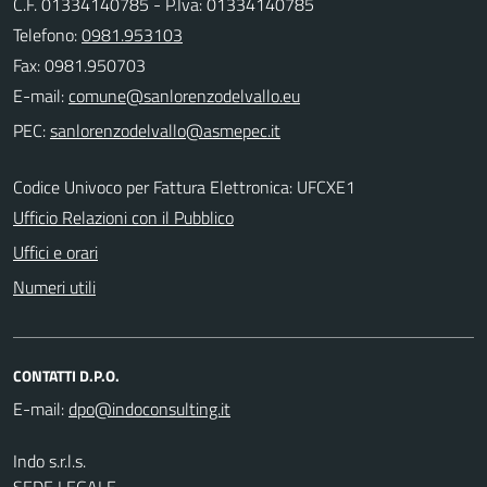
C.F. 01334140785 - P.Iva: 01334140785
Telefono:
0981.953103
Fax: 0981.950703
E-mail:
PEC:
Codice Univoco per Fattura Elettronica: UFCXE1
Ufficio Relazioni con il Pubblico
Uffici e orari
Numeri utili
CONTATTI D.P.O.
E-mail:
Indo s.r.l.s.
SEDE LEGALE