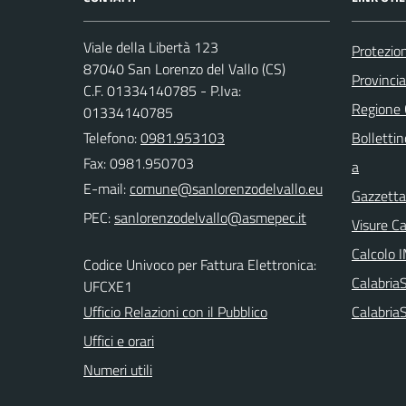
Viale della Libertà 123
Protezion
87040 San Lorenzo del Vallo (CS)
Provinci
C.F. 01334140785 - P.Iva:
Regione
01334140785
Telefono:
0981.953103
Bollettin
Fax: 0981.950703
a
E-mail:
Gazzetta 
PEC:
Visure C
Calcolo 
Codice Univoco per Fattura Elettronica:
Calabri
UFCXE1
Ufficio Relazioni con il Pubblico
Calabria
Uffici e orari
Numeri utili