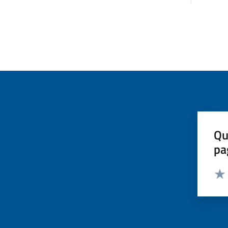
Qu
pa
Valut
Valu