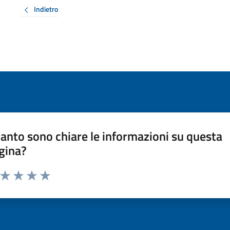
Indietro
anto sono chiare le informazioni su questa
gina?
a da 1 a 5 stelle la pagina
ta 1 stelle su 5
Valuta 2 stelle su 5
Valuta 3 stelle su 5
Valuta 4 stelle su 5
Valuta 5 stelle su 5