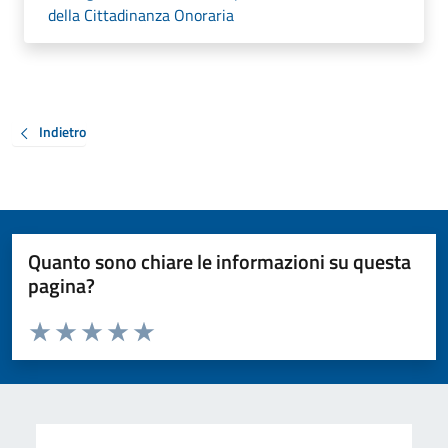
della Cittadinanza Onoraria
Indietro
Quanto sono chiare le informazioni su questa
pagina?
Valuta da 1 a 5 stelle la pagina
Valuta 1 stelle su 5
Valuta 2 stelle su 5
Valuta 3 stelle su 5
Valuta 4 stelle su 5
Valuta 5 stelle su 5