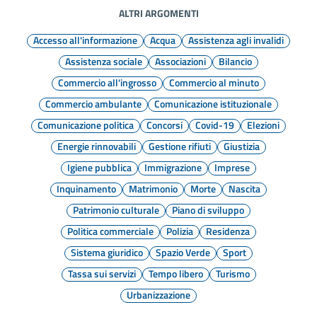
ALTRI ARGOMENTI
Accesso all'informazione
Acqua
Assistenza agli invalidi
Assistenza sociale
Associazioni
Bilancio
Commercio all'ingrosso
Commercio al minuto
Commercio ambulante
Comunicazione istituzionale
Comunicazione politica
Concorsi
Covid-19
Elezioni
Energie rinnovabili
Gestione rifiuti
Giustizia
Igiene pubblica
Immigrazione
Imprese
Inquinamento
Matrimonio
Morte
Nascita
Patrimonio culturale
Piano di sviluppo
Politica commerciale
Polizia
Residenza
Sistema giuridico
Spazio Verde
Sport
Tassa sui servizi
Tempo libero
Turismo
Urbanizzazione